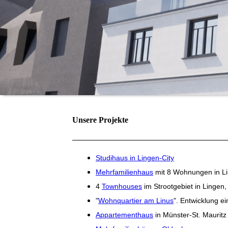
Unsere Projekte
Studihaus in Lingen-City
Mehrfamilienhaus
mit 8 Wohnungen in Li
4
Townhouses
im Strootgebiet in Lingen
"
Wohnquartier am Linus
". Entwicklung e
Appartementhaus
in Münster-St. Mauritz