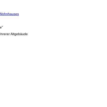
Wohnhauses
e"
hrerer Altgebäude